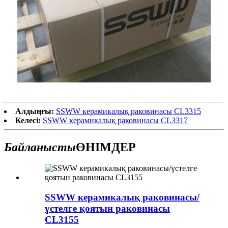
Алдыңғы:
SSWW керамикалық раковинасы CL3315
Келесі:
SSWW керамикалық раковинасы CL3317
Байланысты
ӨНІМДЕР
SSWW керамикалық раковинасы/
үстелге қоятын раковинасы
CL3155