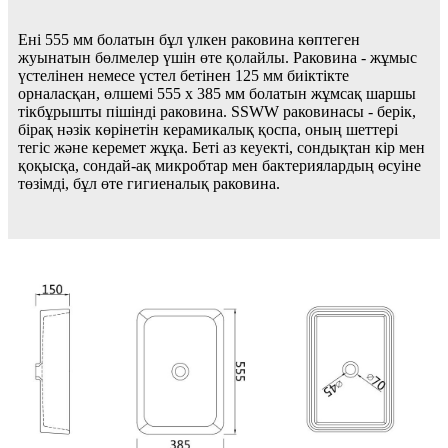
Ені 555 мм болатын бұл үлкен раковина көптеген
жуынатын бөлмелер үшін өте қолайлы. Раковина - жұмыс
үстелінен немесе үстел бетінен 125 мм биіктікте
орналасқан, өлшемі 555 x 385 мм болатын жұмсақ шаршы
тікбұрышты пішінді раковина. SSWW раковинасы - берік,
бірақ нәзік көрінетін керамикалық қоспа, оның шеттері
тегіс және керемет жұқа. Беті аз кеуекті, сондықтан кір мен
қоқысқа, сондай-ақ микробтар мен бактериялардың өсуіне
төзімді, бұл өте гигиеналық раковина.