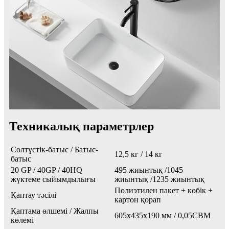
Техникалық параметрлер
Солтүстік-батыс / Батыс-
12,5 кг / 14 кг
батыс
20 GP / 40GP / 40HQ
495 жиынтық /1045
жүктеме сыйымдылығы
жиынтық /1235 жиынтық
Полиэтилен пакет + көбік +
Қаптау тәсілі
картон қорап
Қаптама өлшемі / Жалпы
605x435x190 мм / 0,05CBM
көлемі