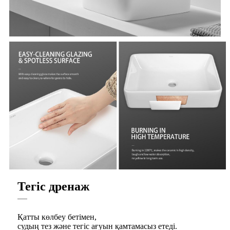
Тегіс дренаж
Қатты көлбеу бетімен,
судың тез және тегіс ағуын қамтамасыз етеді.