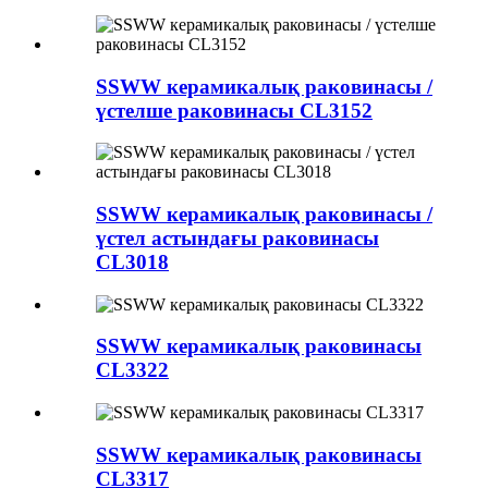
SSWW керамикалық раковинасы /
үстелше раковинасы CL3152
SSWW керамикалық раковинасы /
үстел астындағы раковинасы
CL3018
SSWW керамикалық раковинасы
CL3322
SSWW керамикалық раковинасы
CL3317