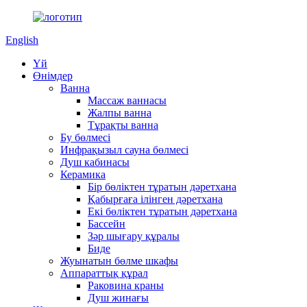
English
Үй
Өнімдер
Ванна
Массаж ваннасы
Жалпы ванна
Тұрақты ванна
Бу бөлмесі
Инфрақызыл сауна бөлмесі
Душ кабинасы
Керамика
Бір бөліктен тұратын дәретхана
Қабырғаға ілінген дәретхана
Екі бөліктен тұратын дәретхана
Бассейн
Зәр шығару құралы
Биде
Жуынатын бөлме шкафы
Аппараттық құрал
Раковина краны
Душ жинағы