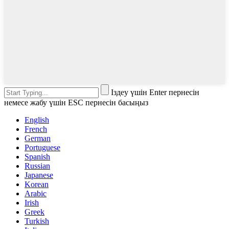
Іздеу үшін Enter пернесін
немесе жабу үшін ESC пернесін басыңыз
English
French
German
Portuguese
Spanish
Russian
Japanese
Korean
Arabic
Irish
Greek
Turkish