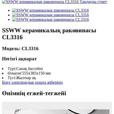
SSWW керамикалық раковинасы
CL3316
Модель: CL3316
Негізгі ақпарат
Түрі:
Санақ бассейні
Өлшемі:
555x385x150 мм
Түсі:
Жылтыр ақ
Бізге электрондық пошта жіберіңіз
Өнімнің егжей-тегжейі