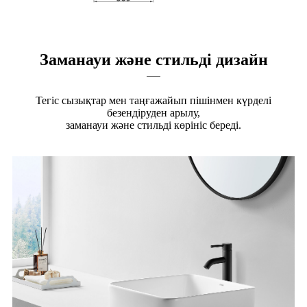
Заманауи және стильді дизайн
Тегіс сызықтар мен таңғажайып пішінмен күрделі
безендіруден арылу,
заманауи және стильді көрініс береді.