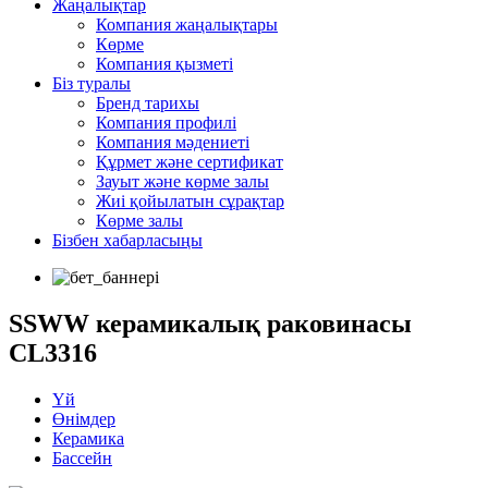
Жаңалықтар
Компания жаңалықтары
Көрме
Компания қызметі
Біз туралы
Бренд тарихы
Компания профилі
Компания мәдениеті
Құрмет және сертификат
Зауыт және көрме залы
Жиі қойылатын сұрақтар
Көрме залы
Бізбен хабарласыңы
SSWW керамикалық раковинасы
CL3316
Үй
Өнімдер
Керамика
Бассейн