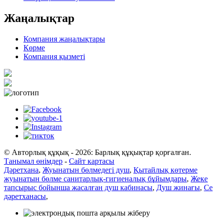
Жаңалықтар
Компания жаңалықтары
Көрме
Компания қызметі
© Авторлық құқық - 2026: Барлық құқықтар қорғалған.
Танымал өнімдер
-
Сайт картасы
Дәретхана
,
Жуынатын бөлмедегі душ
,
Қытайлық көтерме
жуынатын бөлме санитарлық-гигиеналық бұйымдары
,
Жеке
тапсырыс бойынша жасалған душ кабинасы
,
Душ жинағы
,
Ce
дәретханасы
,