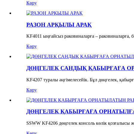
Көру
РАЗОН АРҚЫЛЫ АРАҚ
KF4011 ыңғайсыз раковиналарға – раковиналарға, би
Көру
ДӨҢГЕЛЕК САНДЫҚ ҚАБЫРҒАҒА ОР
KF4207 туралы әңгімелесейік. Бұл дөңгелек, қабырға
Көру
ДӨҢГЕЛЕК ҚАБЫРҒАҒА ОРНАТЫЛҒАН
SSWW KF4206 дөңгелек консоль көлік қозғалысы жо
Көру