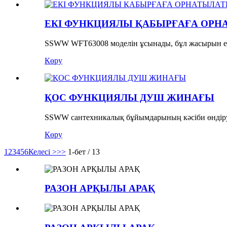
ЕКІ ФУНКЦИЯЛЫ ҚАБЫРҒАҒА ОРНА
SSWW WFT63008 моделін ұсынады, бұл жасырын е
Көру
ҚОС ФУНКЦИЯЛЫ ДУШ ЖИНАҒЫ
SSWW сантехникалық бұйымдарының кәсіби өндірушіс
Көру
1
2
3
4
5
6
Келесі >
>>
1-бет / 13
РАЗОН АРҚЫЛЫ АРАҚ