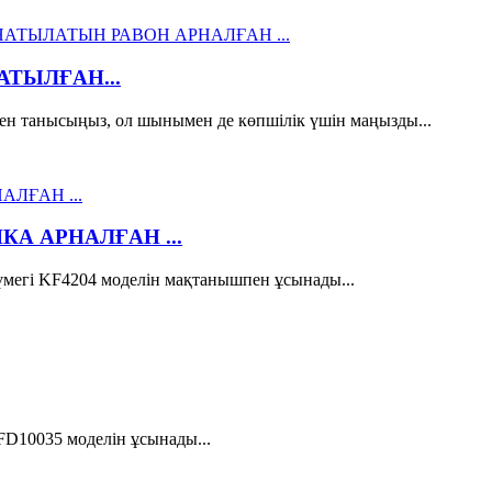
ТЫЛҒАН...
ен танысыңыз, ол шынымен де көпшілік үшін маңызды...
А АРНАЛҒАН ...
егі KF4204 моделін мақтанышпен ұсынады...
D10035 моделін ұсынады...