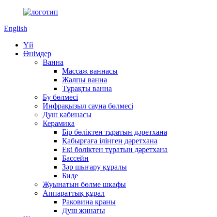
English
Үй
Өнімдер
Ванна
Массаж ваннасы
Жалпы ванна
Тұрақты ванна
Бу бөлмесі
Инфрақызыл сауна бөлмесі
Душ кабинасы
Керамика
Бір бөліктен тұратын дәретхана
Қабырғаға ілінген дәретхана
Екі бөліктен тұратын дәретхана
Бассейн
Зәр шығару құралы
Биде
Жуынатын бөлме шкафы
Аппараттық құрал
Раковина краны
Душ жинағы