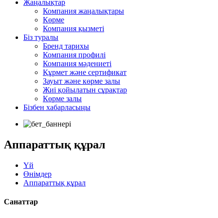
Жаңалықтар
Компания жаңалықтары
Көрме
Компания қызметі
Біз туралы
Бренд тарихы
Компания профилі
Компания мәдениеті
Құрмет және сертификат
Зауыт және көрме залы
Жиі қойылатын сұрақтар
Көрме залы
Бізбен хабарласыңы
Аппараттық құрал
Үй
Өнімдер
Аппараттық құрал
Санаттар