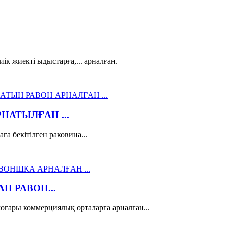
ік жиекті ыдыстарға,... арналған.
НАТЫЛҒАН ...
ға бекітілген раковина...
 РАВОН...
ғары коммерциялық орталарға арналған...