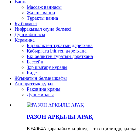
Ванна
Массаж ваннасы
Жалпы ванна
Тұрақты ванна
Бу бөлмесі
Инфрақызыл сауна бөлмесі
Душ кабинасы
Керамика
Бір бөліктен тұратын дәретхана
Қабырғаға ілінген дәретхана
Екі бөліктен тұратын дәретхана
Бассейн
Зәр шығару құралы
Биде
Жуынатын бөлме шкафы
Аппараттық құрал
Раковина краны
Душ жинағы
РАЗОН АРҚЫЛЫ АРАҚ
KF4064A қарапайым көрінеді – таза цилиндр, қылқал