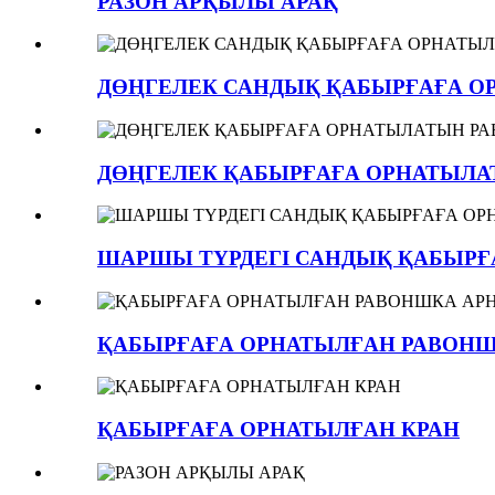
РАЗОН АРҚЫЛЫ АРАҚ
ДӨҢГЕЛЕК САНДЫҚ ҚАБЫРҒАҒА ОР
ДӨҢГЕЛЕК ҚАБЫРҒАҒА ОРНАТЫЛАТ
ШАРШЫ ТҮРДЕГІ САНДЫҚ ҚАБЫРҒА
ҚАБЫРҒАҒА ОРНАТЫЛҒАН РАВОНШК
ҚАБЫРҒАҒА ОРНАТЫЛҒАН КРАН