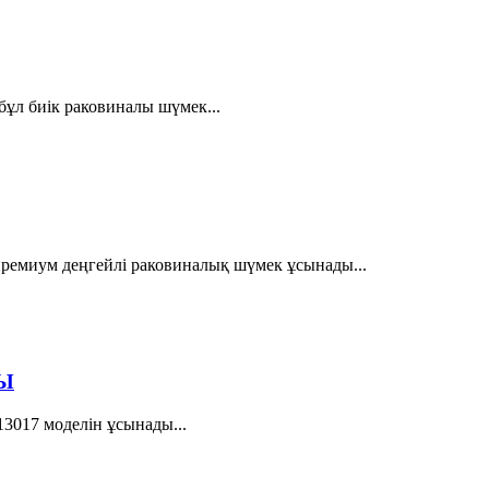
л биік раковиналы шүмек...
ремиум деңгейлі раковиналық шүмек ұсынады...
Ы
17 моделін ұсынады...