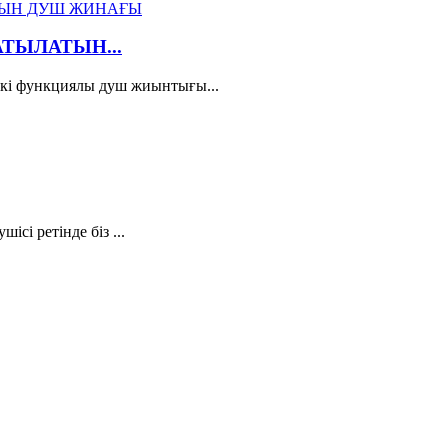
ТЫЛАТЫН...
кі функциялы душ жиынтығы...
і ретінде біз ...