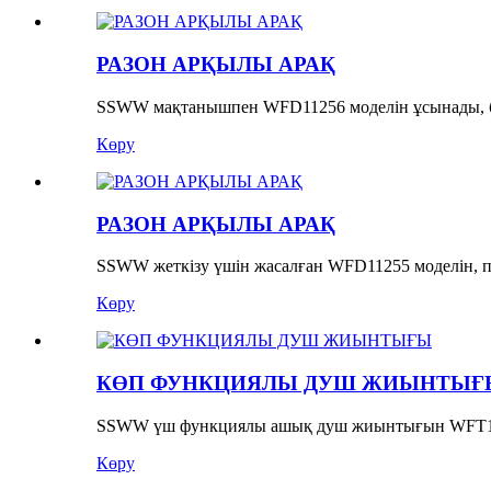
РАЗОН АРҚЫЛЫ АРАҚ
SSWW мақтанышпен WFD11256 моделін ұсынады, бұ
Көру
РАЗОН АРҚЫЛЫ АРАҚ
SSWW жеткізу үшін жасалған WFD11255 моделін, п
Көру
КӨП ФУНКЦИЯЛЫ ДУШ ЖИЫНТЫҒ
SSWW үш функциялы ашық душ жиынтығын WFT130
Көру