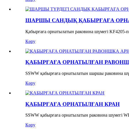
ШАРШЫ САНДЫҚ ҚАБЫРҒАҒА ОРНА
Қабырғаға орнатылатын раковина шүмегі KF4205-п
Көру
ҚАБЫРҒАҒА ОРНАТЫЛҒАН РАВОНШК
SSWW қабырғаға орнатылатын шаршы раковина шүм
Көру
ҚАБЫРҒАҒА ОРНАТЫЛҒАН КРАН
SSWW қабырғаға орнатылатын раковина шүмегі WF
Көру